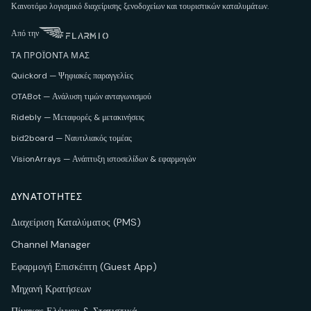
Καινοτόμο λογισμικό διαχείρισης ξενοδοχείων και τουριστικών καταλυμάτων.
Από την
ΤΑ ΠΡΟΪΌΝΤΑ ΜΑΣ
Quickord
—
Ψηφιακές παραγγελίες
OTABot
—
Ανάλυση τιμών ανταγωνισμού
Ridebly
—
Μεταφορές & μετακινήσεις
bid2board
—
Ναυτιλιακός τομέας
VisionArrays
—
Ανάπτυξη ιστοσελίδων & εφαρμογών
ΔΥΝΑΤΌΤΗΤΕΣ
Διαχείριση Καταλύματος (PMS)
Channel Manager
Εφαρμογή Επισκέπτη (Guest App)
Μηχανή Κρατήσεων