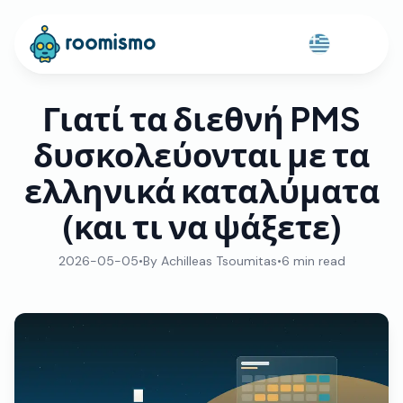
Γιατί τα διεθνή PMS
δυσκολεύονται με τα
ελληνικά καταλύματα
(και τι να ψάξετε)
2026-05-05
•
By
Achilleas Tsoumitas
•
6
min read