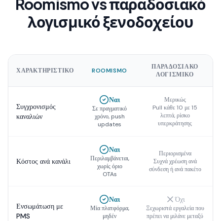
Roomismo vs παραδοσιακό
λογισμικό ξενοδοχείου
ΠΑΡΑΔΟΣΙΑΚΌ
ΧΑΡΑΚΤΗΡΙΣΤΙΚΌ
ROOMISMO
ΛΟΓΙΣΜΙΚΌ
Ναι
Μερικώς
Συγχρονισμός
Pull κάθε 10 με 15
Σε πραγματικό
λεπτά, ρίσκο
καναλιών
χρόνο, push
υπερκράτησης
updates
Ναι
Περιορισμένα
Περιλαμβάνεται,
Κόστος ανά κανάλι
Συχνά χρέωση ανά
χωρίς όριο
σύνδεση ή ανά πακέτο
OTAs
Ναι
Όχι
Ενσωμάτωση με
Μία πλατφόρμα,
Ξεχωριστά εργαλεία που
PMS
μηδέν
πρέπει να μιλάνε μεταξύ