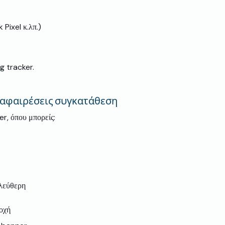
Pixel κ.λπ.)
g tracker.
α αφαιρέσεις συγκατάθεση
r, όπου μπορείς:
ελεύθερη
δοχή