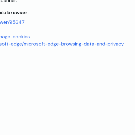
 banner.
μέσω browser:
nswer/95647
anage-cookies
rosoft-edge/microsoft-edge-browsing-data-and-privacy