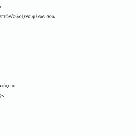
o
κεπτών/φιλοξενουμένων σου.
ιάζεται.
».