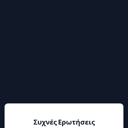
Μεγιστοποίηση Πληρότητας
Η άμεση προβολή αποθέματος βοηθά στην
κάλυψη κενών με στρατηγική.
Απλοποίηση Λειτουργιών
Μειώνονται οι χειροκίνητες παρεμβάσεις και
επιταχύνεται η καθημερινή διαχείριση.
Συχνές Ερωτήσεις