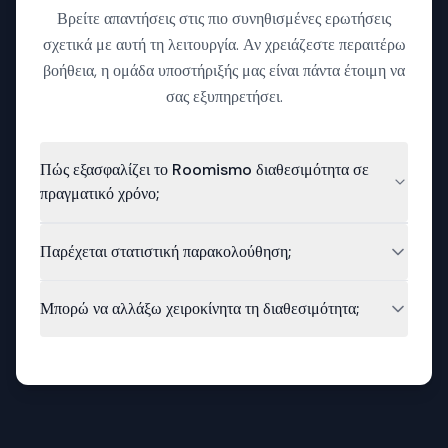
Βρείτε απαντήσεις στις πιο συνηθισμένες ερωτήσεις
σχετικά με αυτή τη λειτουργία. Αν χρειάζεστε περαιτέρω
βοήθεια, η ομάδα υποστήριξής μας είναι πάντα έτοιμη να
σας εξυπηρετήσει.
Πώς εξασφαλίζει το Roomismo διαθεσιμότητα σε
πραγματικό χρόνο;
Τι συμβαίνει αν δύο πελάτες προσπαθήσουν να κλείσουν
Παρέχεται στατιστική παρακολούθηση;
το ίδιο δωμάτιο;
Μόλις επιβεβαιωθεί μια κράτηση, το δωμάτιο
Μπορώ να αλλάξω χειροκίνητα τη διαθεσιμότητα;
αποσύρεται από όλα τα κανάλια αυτόματα για αποφυγή
διπλοκρατήσεων.
Ναι, μπορείτε να κάνετε αλλαγές ανά πάσα στιγμή, οι
οποίες εφαρμόζονται αμέσως σε όλα τα συνδεδεμένα
κανάλια.