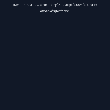
των επισκεπτών, αυτά τα οφέλη επηρεάζουν άμεσα τα
αποτελέσματά σας.
Μηδενικές Διπλοκρατήσεις
Ο συγχρονισμός αποτρέπει λάθη και
διασφαλίζει ενημερωμένα ημερολόγια σε όλα
τα κανάλια.
Αύξηση Άμεσων Κρατήσεων
Οι επισκέπτες εμπιστεύονται τη διαθεσιμότητα
και ολοκληρώνουν κρατήσεις χωρίς
αβεβαιότητα.