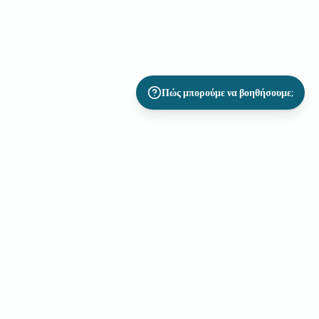
Πώς μπορούμε να βοηθήσουμε;
Ανακαλύψτε Όλες τις
Δυνατότητες του Καταλύματός
σας με το Roomismo!
Επιλέξτε μια
έξυπνη, αυτοματοποιημένη και αποτελεσματική
λύση
για τη διαχείριση του καταλύματός σας. Βελτιστοποιήστε
τη λειτουργία σας, αυξήστε την πληρότητα και αναβαθμίστε την
εμπειρία των επισκεπτών
σας με προηγμένες τεχνολογίες