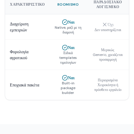
ΠΑΡΑΔΟΣΙΑΚΌ
ΧΑΡΑΚΤΗΡΙΣΤΙΚΌ
ROOMISMO
ΛΟΓΙΣΜΙΚΌ
Ναι
Διαχείριση
Όχι
Native, μαζί με τη
εμπειριών
Δεν υποστηρίζεται
διαμονή
Ναι
Μερικώς
Φορολογία
Ειδικά
Generic, χρειάζεται
αγροτικού
templates
προσαρμογή
τιμολογίων
Ναι
Περιορισμένα
Built-in
Εποχιακά πακέτα
Χειροκίνητα ή
package
πρόσθετο εργαλείο
builder